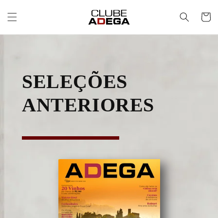
Pular
para o
Carrinh
conteúdo
SELEÇÕES
ANTERIORES